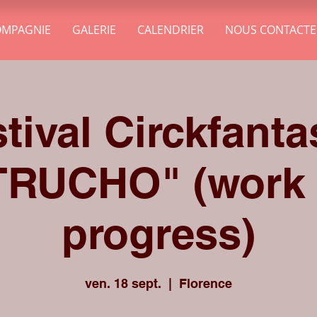
OMPAGNIE
GALERIE
CALENDRIER
NOUS CONTACTE
tival Circkfanta
TRUCHO" (work 
progress)
ven. 18 sept.
  |  
Florence