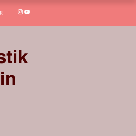
R
stik
in